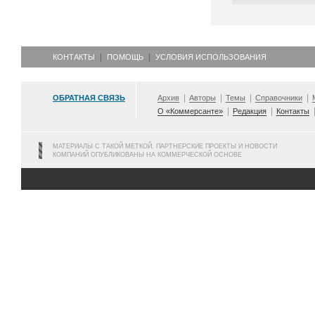
КОНТАКТЫ
ПОМОЩЬ
УСЛОВИЯ ИСПОЛЬЗОВАНИЯ
ОБРАТНАЯ СВЯЗЬ
Архив
Авторы
Темы
Справочники
О «Коммерсанте»
Редакция
Контакты
МАТЕРИАЛЫ С ТАКОЙ МЕТКОЙ, ПАРТНЕРСКИЕ ПРОЕКТЫ И НОВОСТИ
КОМПАНИЙ ОПУБЛИКОВАНЫ НА КОММЕРЧЕСКОЙ ОСНОВЕ