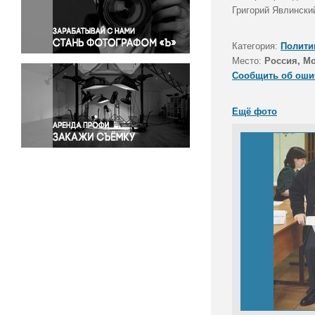
Правосудие
Григорий Явлински
Происшествия и конфликты
Религия
Категория:
Полити
Место:
Россия, М
Светская жизнь
Сообщить об оши
Спорт
Экология
Ещё фото
Экономика и бизнес