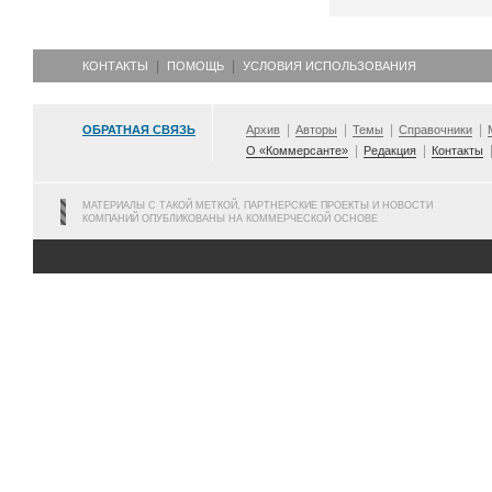
КОНТАКТЫ
ПОМОЩЬ
УСЛОВИЯ ИСПОЛЬЗОВАНИЯ
ОБРАТНАЯ СВЯЗЬ
Архив
Авторы
Темы
Справочники
О «Коммерсанте»
Редакция
Контакты
МАТЕРИАЛЫ С ТАКОЙ МЕТКОЙ, ПАРТНЕРСКИЕ ПРОЕКТЫ И НОВОСТИ
КОМПАНИЙ ОПУБЛИКОВАНЫ НА КОММЕРЧЕСКОЙ ОСНОВЕ