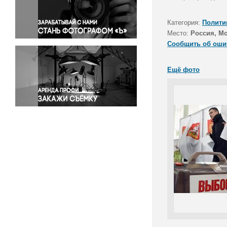
Правосудие
Происшествия и конфликты
Категория:
Полити
Религия
Место:
Россия, Мо
Сообщить об оши
Светская жизнь
Спорт
Ещё фото
Экология
Экономика и бизнес