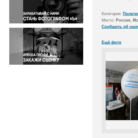
Правосудие
Происшествия и конфликты
Категория:
Полити
Религия
Место:
Россия, М
Сообщить об оши
Светская жизнь
Спорт
Ещё фото
Экология
Экономика и бизнес