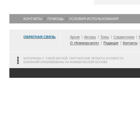
КОНТАКТЫ
ПОМОЩЬ
УСЛОВИЯ ИСПОЛЬЗОВАНИЯ
ОБРАТНАЯ СВЯЗЬ
Архив
Авторы
Темы
Справочники
О «Коммерсанте»
Редакция
Контакты
МАТЕРИАЛЫ С ТАКОЙ МЕТКОЙ, ПАРТНЕРСКИЕ ПРОЕКТЫ И НОВОСТИ
КОМПАНИЙ ОПУБЛИКОВАНЫ НА КОММЕРЧЕСКОЙ ОСНОВЕ