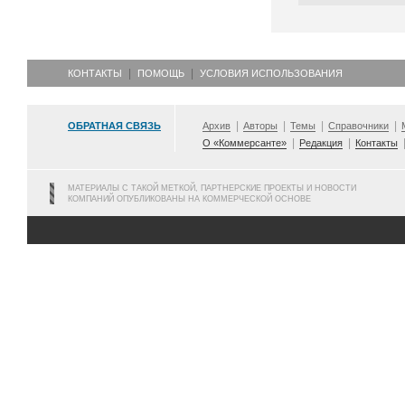
КОНТАКТЫ
ПОМОЩЬ
УСЛОВИЯ ИСПОЛЬЗОВАНИЯ
ОБРАТНАЯ СВЯЗЬ
Архив
Авторы
Темы
Справочники
О «Коммерсанте»
Редакция
Контакты
МАТЕРИАЛЫ С ТАКОЙ МЕТКОЙ, ПАРТНЕРСКИЕ ПРОЕКТЫ И НОВОСТИ
КОМПАНИЙ ОПУБЛИКОВАНЫ НА КОММЕРЧЕСКОЙ ОСНОВЕ