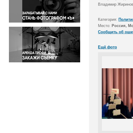
Правосудие
Владимир Жириновс
Происшествия и конфликты
Религия
Категория:
Полити
Место:
Россия, М
Светская жизнь
Сообщить об оши
Спорт
Экология
Ещё фото
Экономика и бизнес