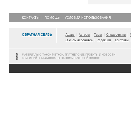
КОНТАКТЫ
ПОМОЩЬ
УСЛОВИЯ ИСПОЛЬЗОВАНИЯ
ОБРАТНАЯ СВЯЗЬ
Архив
Авторы
Темы
Справочники
О «Коммерсанте»
Редакция
Контакты
МАТЕРИАЛЫ С ТАКОЙ МЕТКОЙ, ПАРТНЕРСКИЕ ПРОЕКТЫ И НОВОСТИ
КОМПАНИЙ ОПУБЛИКОВАНЫ НА КОММЕРЧЕСКОЙ ОСНОВЕ