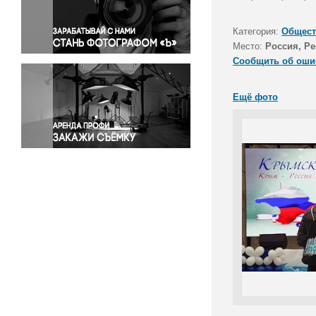
Правосудие
Происшествия и конфликты
Категория:
Общест
Религия
Место:
Россия, Р
Сообщить об оши
Светская жизнь
Спорт
Ещё фото
Экология
Экономика и бизнес