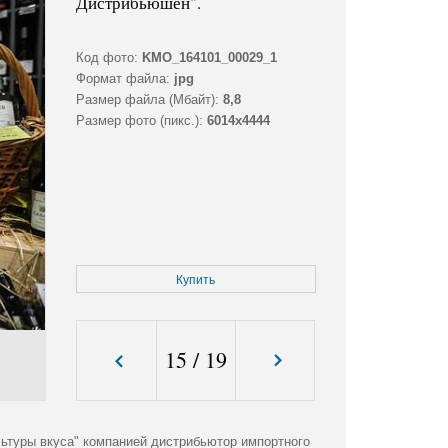
Дистрибьюшен".
Код фото:
KMO_164101_00029_1
Формат файла:
jpg
Размер файла (Мбайт):
8,8
Размер фото (пикс.):
6014x4444
Купить
15
/
19
ьтуры вкуса" компанией дистрибьютор импортного