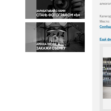
Правосудие
алкого
Происшествия и конфликты
Религия
Катего
Место:
Светская жизнь
Сообщ
Спорт
Экология
Ещё ф
Экономика и бизнес