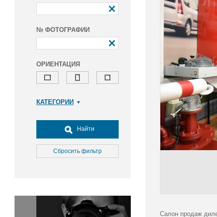
№ ФОТОГРАФИИ
ОРИЕНТАЦИЯ
КАТЕГОРИИ
Армия и ВПК
Досуг, туризм и отдых
Найти
Культура
Медицина
Сбросить фильтр
Наука
Образование
Общество
Окружающая среда
Политика
Салон продаж дил