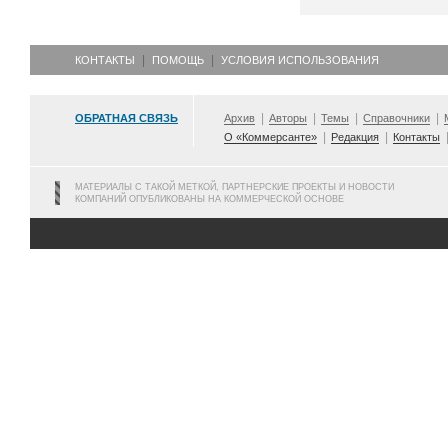
КОНТАКТЫ
ПОМОЩЬ
УСЛОВИЯ ИСПОЛЬЗОВАНИЯ
ОБРАТНАЯ СВЯЗЬ
Архив
Авторы
Темы
Справочники
О «Коммерсанте»
Редакция
Контакты
МАТЕРИАЛЫ С ТАКОЙ МЕТКОЙ, ПАРТНЕРСКИЕ ПРОЕКТЫ И НОВОСТИ
КОМПАНИЙ ОПУБЛИКОВАНЫ НА КОММЕРЧЕСКОЙ ОСНОВЕ