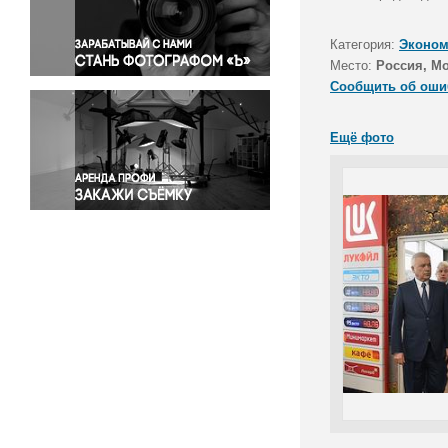
Правосудие
Происшествия и конфликты
Категория:
Эконом
Религия
Место:
Россия, М
Сообщить об оши
Светская жизнь
Спорт
Ещё фото
Экология
Экономика и бизнес