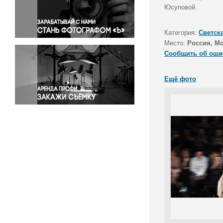
Правосудие
Юсуповой.
Происшествия и конфликты
Религия
Категория:
Светск
Место:
Россия, М
Светская жизнь
Сообщить об оши
Спорт
Экология
Ещё фото
Экономика и бизнес