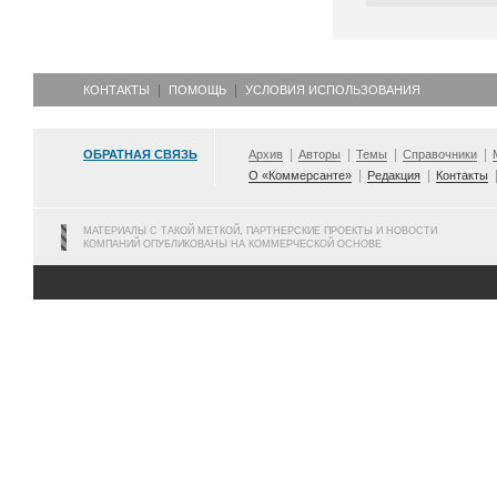
КОНТАКТЫ
ПОМОЩЬ
УСЛОВИЯ ИСПОЛЬЗОВАНИЯ
ОБРАТНАЯ СВЯЗЬ
Архив
Авторы
Темы
Справочники
О «Коммерсанте»
Редакция
Контакты
МАТЕРИАЛЫ С ТАКОЙ МЕТКОЙ, ПАРТНЕРСКИЕ ПРОЕКТЫ И НОВОСТИ
КОМПАНИЙ ОПУБЛИКОВАНЫ НА КОММЕРЧЕСКОЙ ОСНОВЕ