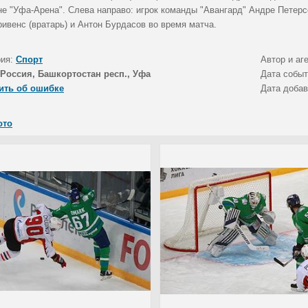
не "Уфа-Арена". Слева направо: игрок команды "Авангард" Андре Петер
ивенс (вратарь) и Антон Бурдасов во время матча.
рия:
Спорт
Автор и аг
Россия, Башкортостан респ., Уфа
Дата собы
ить об ошибке
Дата доба
ото