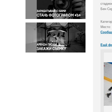
Правосудие
стадио
Бен Скр
Происшествия и конфликты
Религия
Катего
Светская жизнь
Место:
Спорт
Сообщ
Экология
Экономика и бизнес
Ещё ф