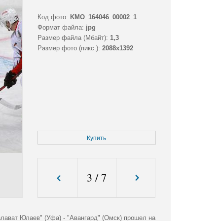
Код фото:
KMO_164046_00002_1
Формат файла:
jpg
Размер файла (Мбайт):
1,3
Размер фото (пикс.):
2088x1392
Купить
3
/
7
лават Юлаев" (Уфа) - "Авангард" (Омск) прошел на