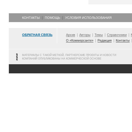
КОНТАКТЫ
ПОМОЩЬ
УСЛОВИЯ ИСПОЛЬЗОВАНИЯ
ОБРАТНАЯ СВЯЗЬ
Архив
Авторы
Темы
Справочники
О «Коммерсанте»
Редакция
Контакты
МАТЕРИАЛЫ С ТАКОЙ МЕТКОЙ, ПАРТНЕРСКИЕ ПРОЕКТЫ И НОВОСТИ
КОМПАНИЙ ОПУБЛИКОВАНЫ НА КОММЕРЧЕСКОЙ ОСНОВЕ