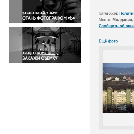
Правосудие
Происшествия и конфликты
Категория:
Полити
Религия
Место:
Молдавия,
Сообщить об оши
Светская жизнь
Спорт
Ещё фото
Экология
Экономика и бизнес