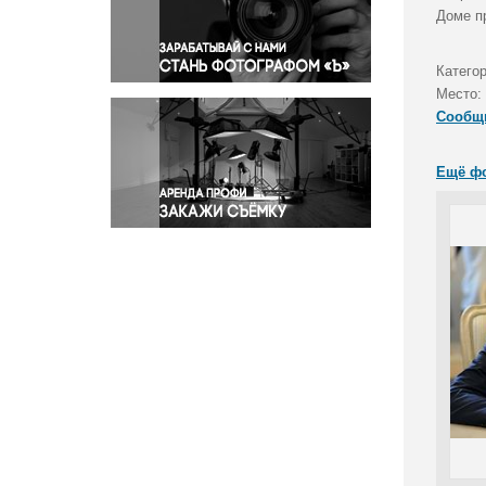
Правосудие
Доме п
Происшествия и конфликты
Религия
Катего
Место:
Светская жизнь
Сообщ
Спорт
Экология
Ещё ф
Экономика и бизнес