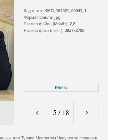
Код фото:
KMO_164021_00041_1
Формат файла:
jpg
Размер файла (Мбайт):
2,8
Размер фото (пикс.):
3937x2798
Купить
5
/
18
транных дел Турции Мевлютом Чавушоглу прошла в