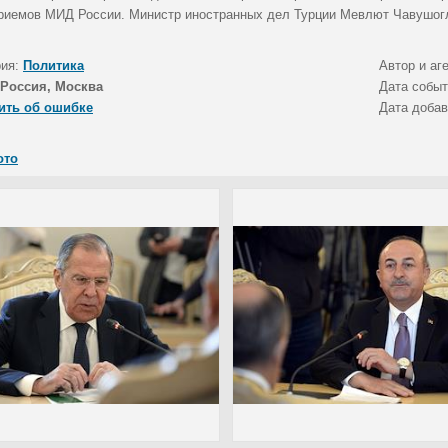
риемов МИД России. Министр иностранных дел Турции Мевлют Чавушогл
рия:
Политика
Автор и аг
Россия, Москва
Дата собы
ить об ошибке
Дата доба
ото