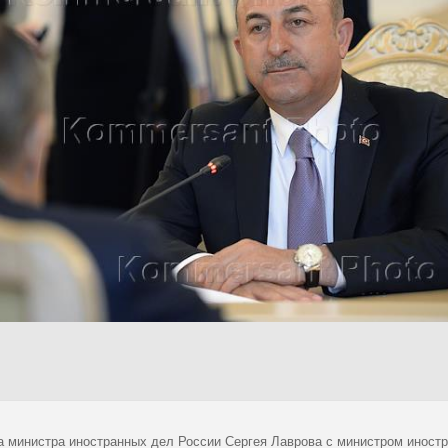
а министра иностранных дел России Сергея Лаврова с министром инос