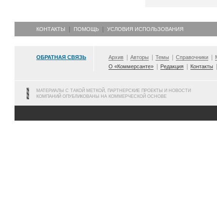
КОНТАКТЫ
ПОМОЩЬ
УСЛОВИЯ ИСПОЛЬЗОВАНИЯ
ОБРАТНАЯ СВЯЗЬ
Архив
Авторы
Темы
Справочники
О «Коммерсанте»
Редакция
Контакты
МАТЕРИАЛЫ С ТАКОЙ МЕТКОЙ, ПАРТНЕРСКИЕ ПРОЕКТЫ И НОВОСТИ
КОМПАНИЙ ОПУБЛИКОВАНЫ НА КОММЕРЧЕСКОЙ ОСНОВЕ