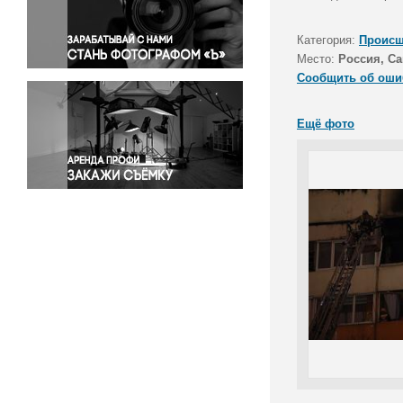
Правосудие
Происшествия и конфликты
Категория:
Происш
Религия
Место:
Россия, Са
Сообщить об оши
Светская жизнь
Спорт
Ещё фото
Экология
Экономика и бизнес