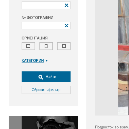
№ ФОТОГРАФИИ
ОРИЕНТАЦИЯ
КАТЕГОРИИ
Армия и ВПК
Досуг, туризм и отдых
Найти
Культура
Медицина
Сбросить фильтр
Наука
Образование
Общество
Окружающая среда
Политика
Подросток во врем