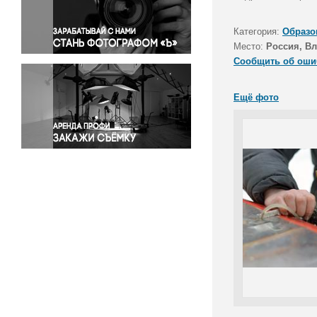
Правосудие
Происшествия и конфликты
Категория:
Образо
Религия
Место:
Россия, В
Сообщить об оши
Светская жизнь
Спорт
Ещё фото
Экология
Экономика и бизнес