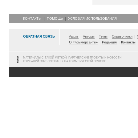
КОНТАКТЫ
ПОМОЩЬ
УСЛОВИЯ ИСПОЛЬЗОВАНИЯ
ОБРАТНАЯ СВЯЗЬ
Архив
Авторы
Темы
Справочники
О «Коммерсанте»
Редакция
Контакты
МАТЕРИАЛЫ С ТАКОЙ МЕТКОЙ, ПАРТНЕРСКИЕ ПРОЕКТЫ И НОВОСТИ
КОМПАНИЙ ОПУБЛИКОВАНЫ НА КОММЕРЧЕСКОЙ ОСНОВЕ