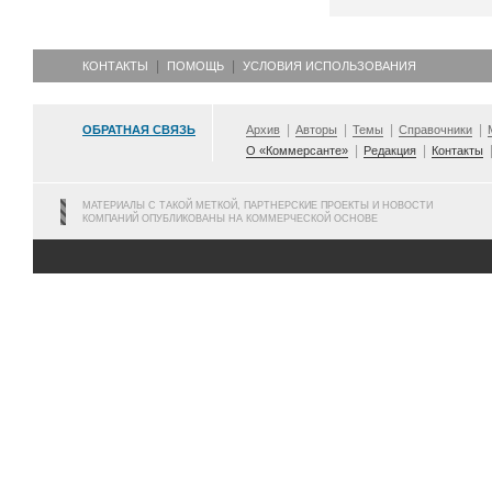
КОНТАКТЫ
ПОМОЩЬ
УСЛОВИЯ ИСПОЛЬЗОВАНИЯ
ОБРАТНАЯ СВЯЗЬ
Архив
Авторы
Темы
Справочники
О «Коммерсанте»
Редакция
Контакты
МАТЕРИАЛЫ С ТАКОЙ МЕТКОЙ, ПАРТНЕРСКИЕ ПРОЕКТЫ И НОВОСТИ
КОМПАНИЙ ОПУБЛИКОВАНЫ НА КОММЕРЧЕСКОЙ ОСНОВЕ