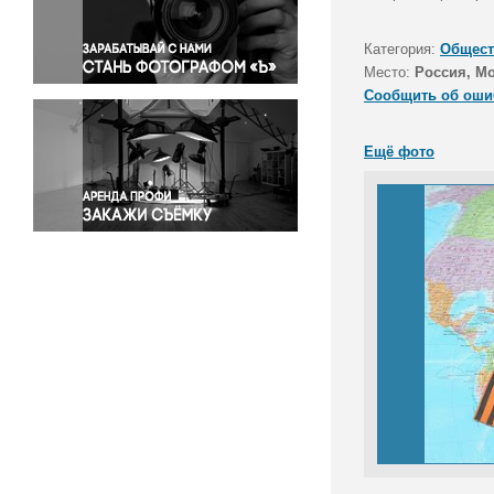
Правосудие
Происшествия и конфликты
Категория:
Общест
Религия
Место:
Россия, М
Сообщить об оши
Светская жизнь
Спорт
Ещё фото
Экология
Экономика и бизнес