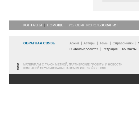
КОНТАКТЫ
ПОМОЩЬ
УСЛОВИЯ ИСПОЛЬЗОВАНИЯ
ОБРАТНАЯ СВЯЗЬ
Архив
Авторы
Темы
Справочники
О «Коммерсанте»
Редакция
Контакты
МАТЕРИАЛЫ С ТАКОЙ МЕТКОЙ, ПАРТНЕРСКИЕ ПРОЕКТЫ И НОВОСТИ
КОМПАНИЙ ОПУБЛИКОВАНЫ НА КОММЕРЧЕСКОЙ ОСНОВЕ