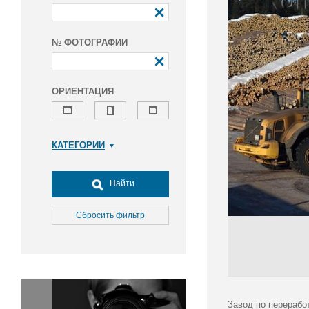
№ ФОТОГРАФИИ
ОРИЕНТАЦИЯ
КАТЕГОРИИ
Армия и ВПК
Досуг, туризм и отдых
Найти
Культура
Медицина
Сбросить фильтр
Наука
Образование
Общество
Окружающая среда
Политика
Завод по перерабо