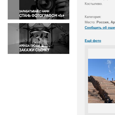
Правосудие
Костылево.
Происшествия и конфликты
Религия
Категория:
Место:
Россия, Ар
Светская жизнь
Сообщить об оши
Спорт
Экология
Ещё фото
Экономика и бизнес