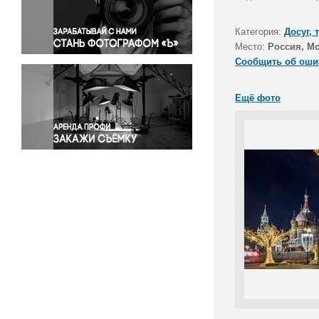
Правосудие
Происшествия и конфликты
Категория:
Досуг, 
Религия
Место:
Россия, М
Сообщить об оши
Светская жизнь
Спорт
Ещё фото
Экология
Экономика и бизнес