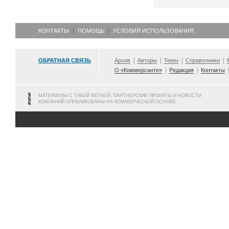
КОНТАКТЫ
ПОМОЩЬ
УСЛОВИЯ ИСПОЛЬЗОВАНИЯ
ОБРАТНАЯ СВЯЗЬ
Архив
Авторы
Темы
Справочники
О «Коммерсанте»
Редакция
Контакты
МАТЕРИАЛЫ С ТАКОЙ МЕТКОЙ, ПАРТНЕРСКИЕ ПРОЕКТЫ И НОВОСТИ
КОМПАНИЙ ОПУБЛИКОВАНЫ НА КОММЕРЧЕСКОЙ ОСНОВЕ