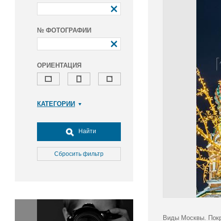
№ ФОТОГРАФИИ
ОРИЕНТАЦИЯ
КАТЕГОРИИ
Армия и ВПК
Досуг, туризм и отдых
Найти
Культура
Медицина
Сбросить фильтр
Наука
Образование
Общество
Окружающая среда
Политика
Виды Москвы. Покр