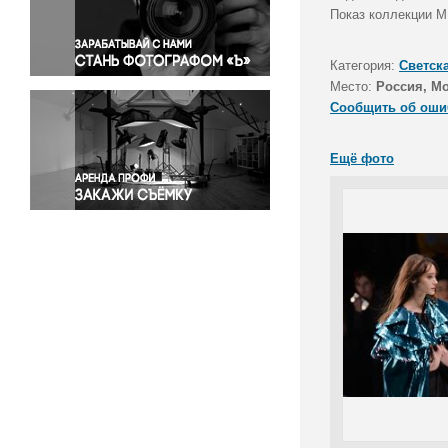
Правосудие
Показ коллекции 
Происшествия и конфликты
Религия
Категория:
Светск
Место:
Россия, М
Светская жизнь
Сообщить об оши
Спорт
Экология
Ещё фото
Экономика и бизнес