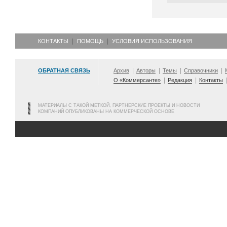
КОНТАКТЫ
ПОМОЩЬ
УСЛОВИЯ ИСПОЛЬЗОВАНИЯ
ОБРАТНАЯ СВЯЗЬ
Архив
Авторы
Темы
Справочники
О «Коммерсанте»
Редакция
Контакты
МАТЕРИАЛЫ С ТАКОЙ МЕТКОЙ, ПАРТНЕРСКИЕ ПРОЕКТЫ И НОВОСТИ
КОМПАНИЙ ОПУБЛИКОВАНЫ НА КОММЕРЧЕСКОЙ ОСНОВЕ