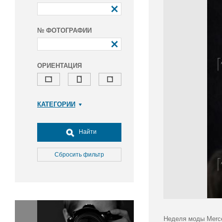
№ ФОТОГРАФИИ
ОРИЕНТАЦИЯ
КАТЕГОРИИ
Армия и ВПК
Досуг, туризм и отдых
Найти
Культура
Медицина
Сбросить фильтр
Наука
Образование
Общество
Окружающая среда
Политика
Неделя моды Merce