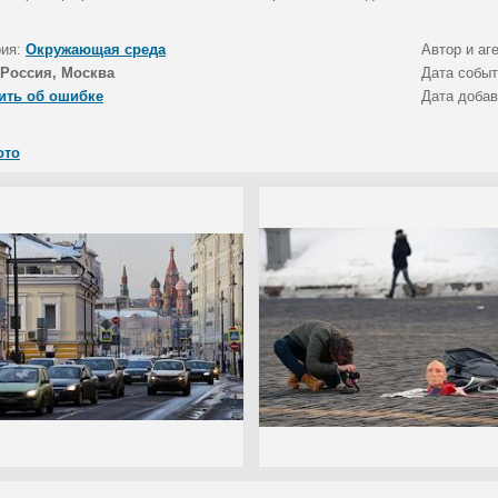
рия:
Окружающая среда
Автор и аг
Россия, Москва
Дата собы
ить об ошибке
Дата доба
ото