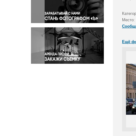
Правосудие
Происшествия и конфликты
Катего
Религия
Место:
Сообщ
Светская жизнь
Спорт
Ещё ф
Экология
Экономика и бизнес