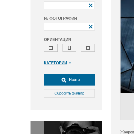
№ ФОТОГРАФИИ
ОРИЕНТАЦИЯ
КАТЕГОРИИ
Армия и ВПК
Досуг, туризм и отдых
Найти
Культура
Медицина
Сбросить фильтр
Наука
Образование
Общество
Окружающая среда
Политика
Жанров