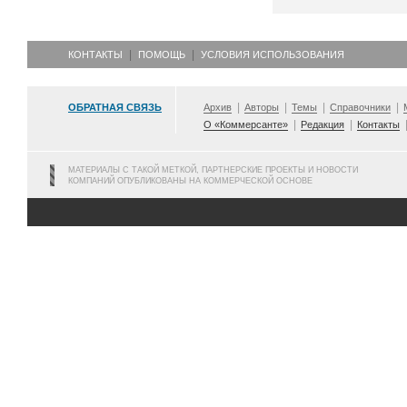
КОНТАКТЫ
ПОМОЩЬ
УСЛОВИЯ ИСПОЛЬЗОВАНИЯ
ОБРАТНАЯ СВЯЗЬ
Архив
Авторы
Темы
Справочники
О «Коммерсанте»
Редакция
Контакты
МАТЕРИАЛЫ С ТАКОЙ МЕТКОЙ, ПАРТНЕРСКИЕ ПРОЕКТЫ И НОВОСТИ
КОМПАНИЙ ОПУБЛИКОВАНЫ НА КОММЕРЧЕСКОЙ ОСНОВЕ