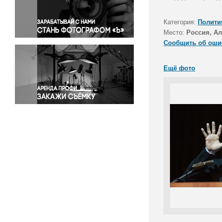
Правосудие
Происшествия и конфликты
Категория:
Полити
Религия
Место:
Россия, Ал
Сообщить об оши
Светская жизнь
Спорт
Ещё фото
Экология
Экономика и бизнес