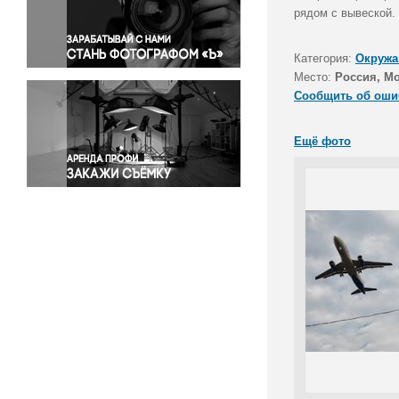
Правосудие
рядом с вывеской.
Происшествия и конфликты
Религия
Категория:
Окружа
Место:
Россия, М
Светская жизнь
Сообщить об оши
Спорт
Экология
Ещё фото
Экономика и бизнес