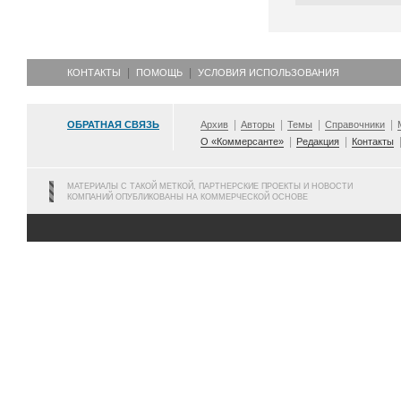
КОНТАКТЫ
ПОМОЩЬ
УСЛОВИЯ ИСПОЛЬЗОВАНИЯ
ОБРАТНАЯ СВЯЗЬ
Архив
Авторы
Темы
Справочники
О «Коммерсанте»
Редакция
Контакты
МАТЕРИАЛЫ С ТАКОЙ МЕТКОЙ, ПАРТНЕРСКИЕ ПРОЕКТЫ И НОВОСТИ
КОМПАНИЙ ОПУБЛИКОВАНЫ НА КОММЕРЧЕСКОЙ ОСНОВЕ