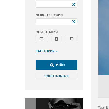
№ ФОТОГРАФИИ
ОРИЕНТАЦИЯ
КАТЕГОРИИ
Армия и ВПК
Досуг, туризм и отдых
Найти
Культура
Медицина
Сбросить фильтр
Наука
Образование
Общество
Окружающая среда
Политика
Флаг В