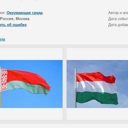
рия:
Окружающая среда
Автор и аг
Россия, Москва
Дата собы
ить об ошибке
Дата доба
ото