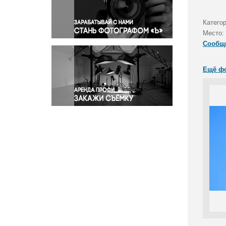
Правосудие
Происшествия и конфликты
Катего
Религия
Место:
Сообщ
Светская жизнь
Спорт
Ещё ф
Экология
Экономика и бизнес