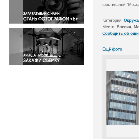
Правосудие
фестивалей "Моско
Происшествия и конфликты
Религия
Категория:
Окружа
Место:
Россия, М
Светская жизнь
Сообщить об оши
Спорт
Экология
Ещё фото
Экономика и бизнес