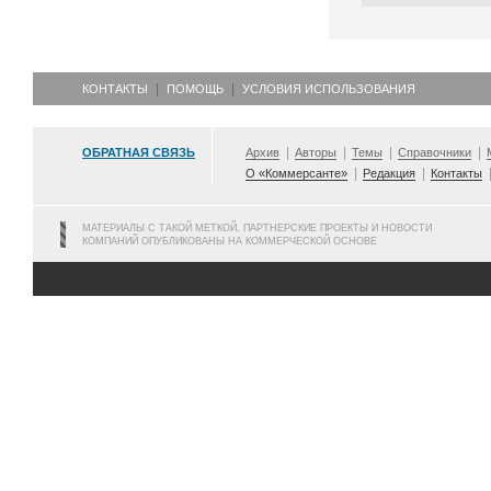
КОНТАКТЫ
ПОМОЩЬ
УСЛОВИЯ ИСПОЛЬЗОВАНИЯ
ОБРАТНАЯ СВЯЗЬ
Архив
Авторы
Темы
Справочники
О «Коммерсанте»
Редакция
Контакты
МАТЕРИАЛЫ С ТАКОЙ МЕТКОЙ, ПАРТНЕРСКИЕ ПРОЕКТЫ И НОВОСТИ
КОМПАНИЙ ОПУБЛИКОВАНЫ НА КОММЕРЧЕСКОЙ ОСНОВЕ