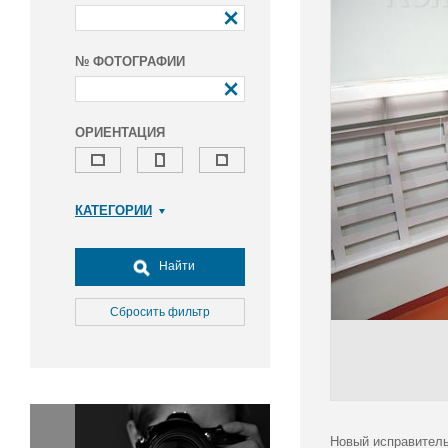
№ ФОТОГРАФИИ
ОРИЕНТАЦИЯ
КАТЕГОРИИ
Армия и ВПК
Досуг, туризм и отдых
Найти
Культура
Медицина
Сбросить фильтр
Наука
Образование
Общество
Окружающая среда
Политика
Новый исправитель