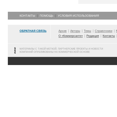
КОНТАКТЫ
ПОМОЩЬ
УСЛОВИЯ ИСПОЛЬЗОВАНИЯ
ОБРАТНАЯ СВЯЗЬ
Архив
Авторы
Темы
Справочники
О «Коммерсанте»
Редакция
Контакты
МАТЕРИАЛЫ С ТАКОЙ МЕТКОЙ, ПАРТНЕРСКИЕ ПРОЕКТЫ И НОВОСТИ
КОМПАНИЙ ОПУБЛИКОВАНЫ НА КОММЕРЧЕСКОЙ ОСНОВЕ