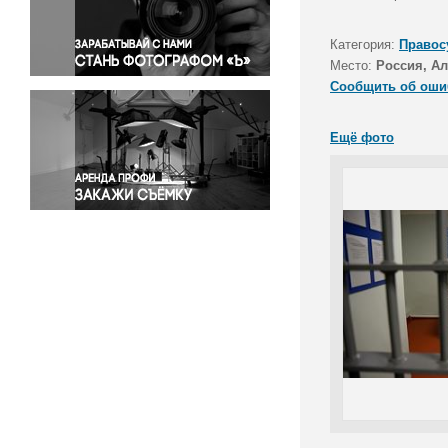
Правосудие
Происшествия и конфликты
Категория:
Правос
Религия
Место:
Россия, Ал
Сообщить об оши
Светская жизнь
Спорт
Ещё фото
Экология
Экономика и бизнес