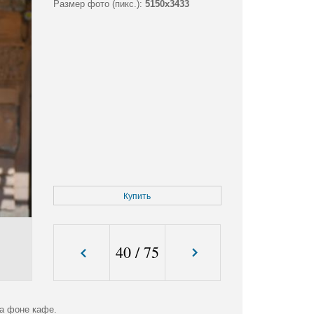
Размер фото (пикс.):
5150x3433
Купить
40
/
75
а фоне кафе.