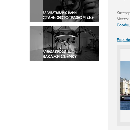
Правосудие
Происшествия и конфликты
Категор
Религия
Место:
Сообщ
Светская жизнь
Спорт
Ещё ф
Экология
Экономика и бизнес