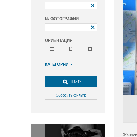
№ ФОТОГРАФИИ
ОРИЕНТАЦИЯ
КАТЕГОРИИ
Армия и ВПК
Досуг, туризм и отдых
Найти
Культура
Медицина
Сбросить фильтр
Наука
Образование
Общество
Окружающая среда
Политика
Жанров