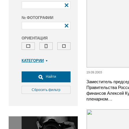
№ ФОТОГРАФИИ
ОРИЕНТАЦИЯ
КАТЕГОРИИ
Армия и ВПК
19.09.2003
Досуг, туризм и отдых
Найти
Заместитель предсе
Культура
Правительства Росси
Медицина
Сбросить фильтр
финансов Алексей К
Наука
пленарном…
Образование
Общество
Окружающая среда
Политика