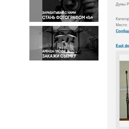
Правосудие
Думы Р
Происшествия и конфликты
Религия
Категор
Место:
Светская жизнь
Сообщ
Спорт
Экология
Ещё ф
Экономика и бизнес