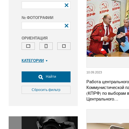
№ ФОТОГРАФИИ
ОРИЕНТАЦИЯ
КАТЕГОРИИ
Армия и ВПК
10.09.2023
Досуг, туризм и отдых
Найти
Работа центральног
Культура
Коммунистической п
Медицина
Сбросить фильтр
(КПРФ) по выборам в
Наука
Центрального…
Образование
Общество
Окружающая среда
Политика