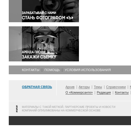
Правосудие
Происшествия и конфликты
Религия
Светская жизнь
Спорт
Экология
Экономика и бизнес
КОНТАКТЫ
ПОМОЩЬ
УСЛОВИЯ ИСПОЛЬЗОВАНИЯ
ОБРАТНАЯ СВЯЗЬ
Архив
Авторы
Темы
Справочники
О «Коммерсанте»
Редакция
Контакты
МАТЕРИАЛЫ С ТАКОЙ МЕТКОЙ, ПАРТНЕРСКИЕ ПРОЕКТЫ И НОВОСТИ
КОМПАНИЙ ОПУБЛИКОВАНЫ НА КОММЕРЧЕСКОЙ ОСНОВЕ