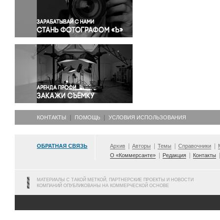
Правосудие
Происшествия и конфликты
Религия
Светская жизнь
Спорт
Экология
Экономика и бизнес
КОНТАКТЫ
ПОМОЩЬ
УСЛОВИЯ ИСПОЛЬЗОВАНИЯ
ОБРАТНАЯ СВЯЗЬ
Архив
Авторы
Темы
Справочники
О «Коммерсанте»
Редакция
Контакты
МАТЕРИАЛЫ С ТАКОЙ МЕТКОЙ, ПАРТНЕРСКИЕ ПРОЕКТЫ И НОВОСТИ
КОМПАНИЙ ОПУБЛИКОВАНЫ НА КОММЕРЧЕСКОЙ ОСНОВЕ