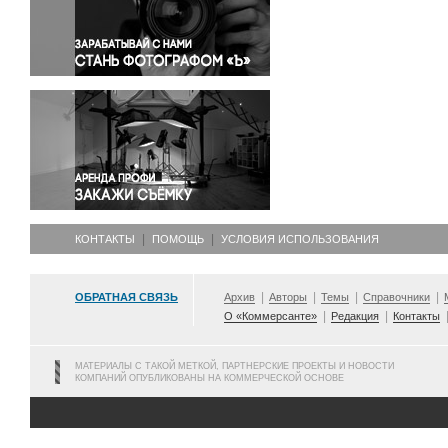
Правосудие
Происшествия и конфликты
Религия
Светская жизнь
Спорт
Экология
Экономика и бизнес
КОНТАКТЫ
ПОМОЩЬ
УСЛОВИЯ ИСПОЛЬЗОВАНИЯ
ОБРАТНАЯ СВЯЗЬ
Архив
Авторы
Темы
Справочники
О «Коммерсанте»
Редакция
Контакты
МАТЕРИАЛЫ С ТАКОЙ МЕТКОЙ, ПАРТНЕРСКИЕ ПРОЕКТЫ И НОВОСТИ
КОМПАНИЙ ОПУБЛИКОВАНЫ НА КОММЕРЧЕСКОЙ ОСНОВЕ