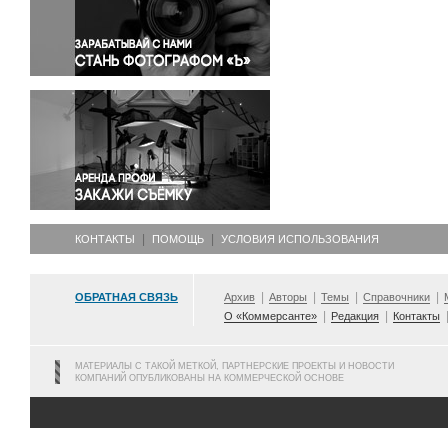
Правосудие
Происшествия и конфликты
Религия
Светская жизнь
Спорт
Экология
Экономика и бизнес
КОНТАКТЫ
ПОМОЩЬ
УСЛОВИЯ ИСПОЛЬЗОВАНИЯ
ОБРАТНАЯ СВЯЗЬ
Архив
Авторы
Темы
Справочники
О «Коммерсанте»
Редакция
Контакты
МАТЕРИАЛЫ С ТАКОЙ МЕТКОЙ, ПАРТНЕРСКИЕ ПРОЕКТЫ И НОВОСТИ
КОМПАНИЙ ОПУБЛИКОВАНЫ НА КОММЕРЧЕСКОЙ ОСНОВЕ