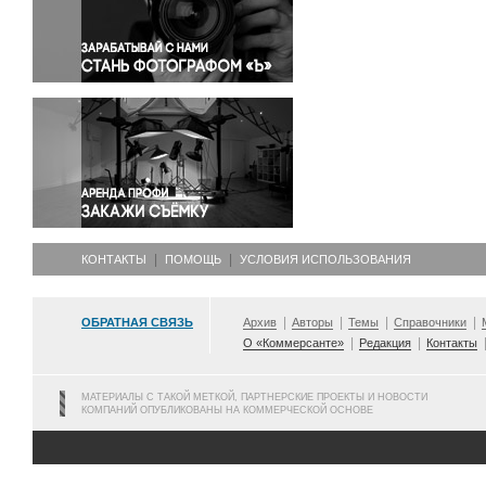
Правосудие
Происшествия и конфликты
Религия
Светская жизнь
Спорт
Экология
Экономика и бизнес
КОНТАКТЫ
ПОМОЩЬ
УСЛОВИЯ ИСПОЛЬЗОВАНИЯ
ОБРАТНАЯ СВЯЗЬ
Архив
Авторы
Темы
Справочники
О «Коммерсанте»
Редакция
Контакты
МАТЕРИАЛЫ С ТАКОЙ МЕТКОЙ, ПАРТНЕРСКИЕ ПРОЕКТЫ И НОВОСТИ
КОМПАНИЙ ОПУБЛИКОВАНЫ НА КОММЕРЧЕСКОЙ ОСНОВЕ