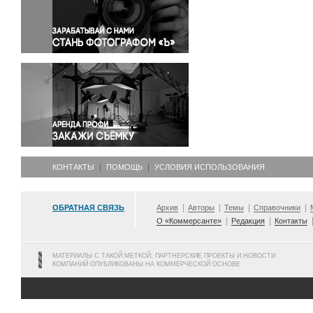
Правосудие
Происшествия и конфликты
Религия
Светская жизнь
Спорт
Экология
Экономика и бизнес
КОНТАКТЫ
ПОМОЩЬ
УСЛОВИЯ ИСПОЛЬЗОВАНИЯ
ОБРАТНАЯ СВЯЗЬ
Архив
Авторы
Темы
Справочники
О «Коммерсанте»
Редакция
Контакты
МАТЕРИАЛЫ С ТАКОЙ МЕТКОЙ, ПАРТНЕРСКИЕ ПРОЕКТЫ И НОВОСТИ
КОМПАНИЙ ОПУБЛИКОВАНЫ НА КОММЕРЧЕСКОЙ ОСНОВЕ