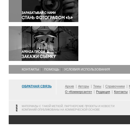
Правосудие
Происшествия и конфликты
Религия
Светская жизнь
Спорт
Экология
Экономика и бизнес
КОНТАКТЫ
ПОМОЩЬ
УСЛОВИЯ ИСПОЛЬЗОВАНИЯ
ОБРАТНАЯ СВЯЗЬ
Архив
Авторы
Темы
Справочники
О «Коммерсанте»
Редакция
Контакты
МАТЕРИАЛЫ С ТАКОЙ МЕТКОЙ, ПАРТНЕРСКИЕ ПРОЕКТЫ И НОВОСТИ
КОМПАНИЙ ОПУБЛИКОВАНЫ НА КОММЕРЧЕСКОЙ ОСНОВЕ