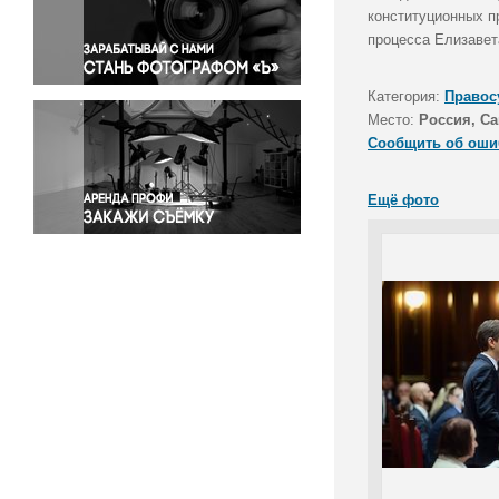
Правосудие
конституционных п
процесса Елизавет
Происшествия и конфликты
Религия
Категория:
Правос
Светская жизнь
Место:
Россия, Са
Спорт
Сообщить об оши
Экология
Экономика и бизнес
Ещё фото