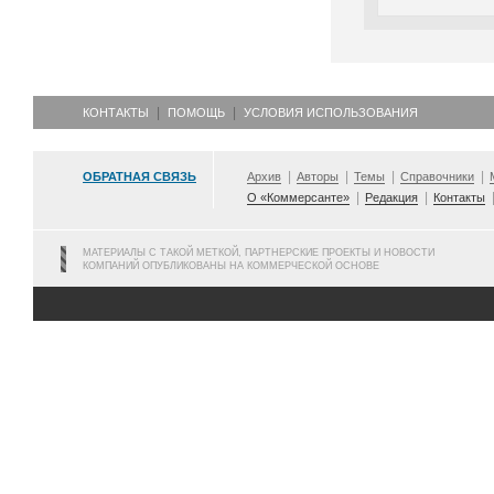
КОНТАКТЫ
ПОМОЩЬ
УСЛОВИЯ ИСПОЛЬЗОВАНИЯ
ОБРАТНАЯ СВЯЗЬ
Архив
Авторы
Темы
Справочники
О «Коммерсанте»
Редакция
Контакты
МАТЕРИАЛЫ С ТАКОЙ МЕТКОЙ, ПАРТНЕРСКИЕ ПРОЕКТЫ И НОВОСТИ
КОМПАНИЙ ОПУБЛИКОВАНЫ НА КОММЕРЧЕСКОЙ ОСНОВЕ