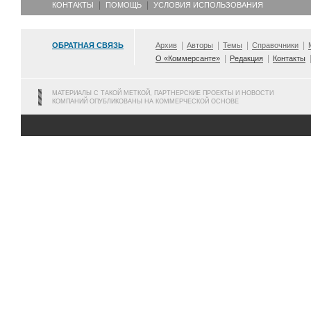
КОНТАКТЫ
ПОМОЩЬ
УСЛОВИЯ ИСПОЛЬЗОВАНИЯ
ОБРАТНАЯ СВЯЗЬ
Архив
Авторы
Темы
Справочники
О «Коммерсанте»
Редакция
Контакты
МАТЕРИАЛЫ С ТАКОЙ МЕТКОЙ, ПАРТНЕРСКИЕ ПРОЕКТЫ И НОВОСТИ
КОМПАНИЙ ОПУБЛИКОВАНЫ НА КОММЕРЧЕСКОЙ ОСНОВЕ