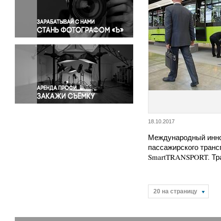
Правосудие
Происшествия и конфликты
Религия
Светская жизнь
Спорт
Экология
Экономика и бизнес
18.10.2017
Международный инн
пассажирского транс
SmartTRANSPORT. Тр
20 на страницу