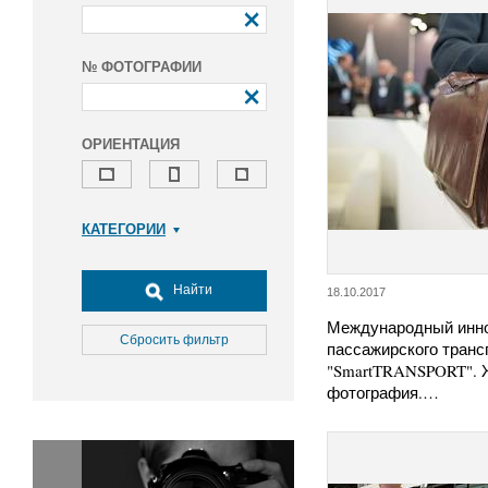
№ ФОТОГРАФИИ
ОРИЕНТАЦИЯ
КАТЕГОРИИ
Армия и ВПК
Досуг, туризм и отдых
Найти
18.10.2017
Культура
Международный инн
Медицина
Сбросить фильтр
пассажирского транс
Наука
"SmartTRANSPORT". 
фотография.…
Образование
Общество
Окружающая среда
Политика