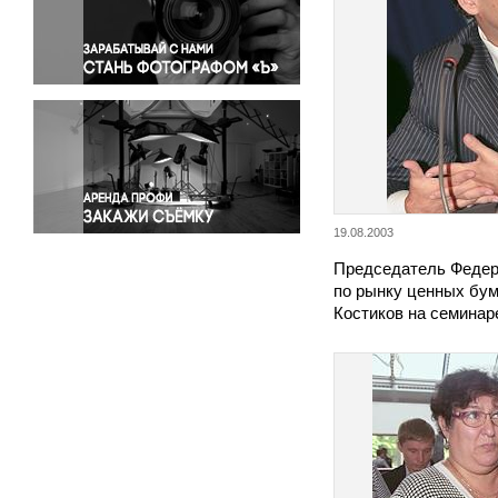
Правосудие
Происшествия и конфликты
Религия
Светская жизнь
Спорт
Экология
Экономика и бизнес
19.08.2003
Председатель Федер
по рынку ценных бум
Костиков на семина