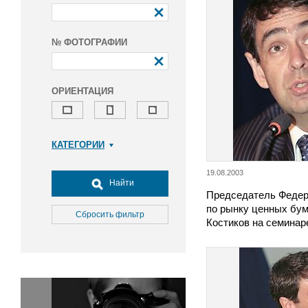
№ ФОТОГРАФИИ
ОРИЕНТАЦИЯ
КАТЕГОРИИ
Армия и ВПК
19.08.2003
Досуг, туризм и отдых
Найти
Председатель Федер
Культура
по рынку ценных бум
Медицина
Сбросить фильтр
Костиков на семина
Наука
Образование
Общество
Окружающая среда
Политика