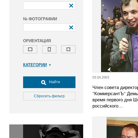
№ ФОТОГРАФИИ
ОРИЕНТАЦИЯ
КАТЕГОРИИ
Армия и ВПК
03.04.2003
Досуг, туризм и отдых
Найти
Член совета директо
Культура
"КоммерсантЪ" Демь
Медицина
Сбросить фильтр
время первого дня Ш
Наука
российского…
Образование
Общество
Окружающая среда
Политика