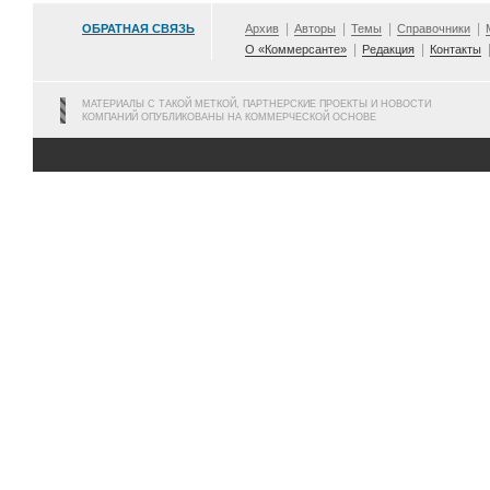
ОБРАТНАЯ СВЯЗЬ
Архив
Авторы
Темы
Справочники
О «Коммерсанте»
Редакция
Контакты
МАТЕРИАЛЫ С ТАКОЙ МЕТКОЙ, ПАРТНЕРСКИЕ ПРОЕКТЫ И НОВОСТИ
КОМПАНИЙ ОПУБЛИКОВАНЫ НА КОММЕРЧЕСКОЙ ОСНОВЕ