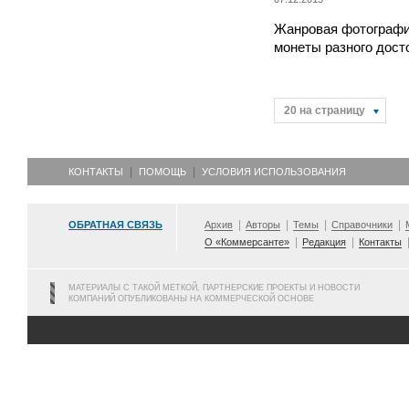
Жанровая фотографи
монеты разного дост
20 на страницу
КОНТАКТЫ
ПОМОЩЬ
УСЛОВИЯ ИСПОЛЬЗОВАНИЯ
ОБРАТНАЯ СВЯЗЬ
Архив
Авторы
Темы
Справочники
О «Коммерсанте»
Редакция
Контакты
МАТЕРИАЛЫ С ТАКОЙ МЕТКОЙ, ПАРТНЕРСКИЕ ПРОЕКТЫ И НОВОСТИ
КОМПАНИЙ ОПУБЛИКОВАНЫ НА КОММЕРЧЕСКОЙ ОСНОВЕ