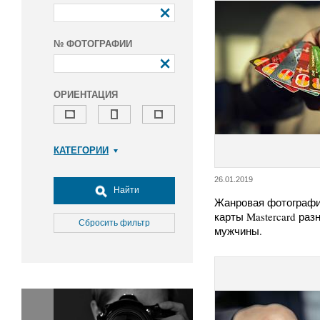
№ ФОТОГРАФИИ
ОРИЕНТАЦИЯ
КАТЕГОРИИ
Армия и ВПК
26.01.2019
Досуг, туризм и отдых
Найти
Жанровая фотографи
Культура
карты Mastercard раз
Медицина
Сбросить фильтр
мужчины.
Наука
Образование
Общество
Окружающая среда
Политика