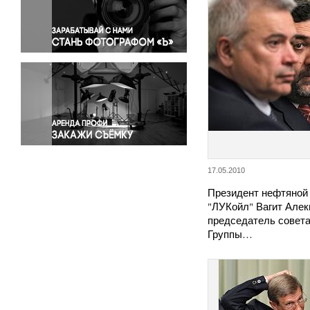
Правосудие
Происшествия и конфликты
Религия
Светская жизнь
Спорт
Экология
Экономика и бизнес
17.05.2010
Президент нефтяной
"ЛУКойл" Вагит Алек
председатель совета
Группы…