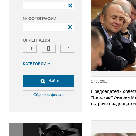
№ ФОТОГРАФИИ
ОРИЕНТАЦИЯ
КАТЕГОРИИ
Армия и ВПК
Досуг, туризм и отдых
Найти
17.05.2010
Культура
Председатель совет
Медицина
Сбросить фильтр
"Еврохим" Андрей М
Наука
встрече председате
Образование
Общество
Окружающая среда
Политика