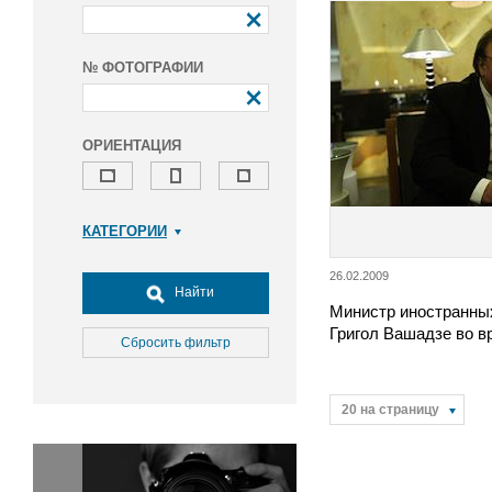
№ ФОТОГРАФИИ
ОРИЕНТАЦИЯ
КАТЕГОРИИ
Армия и ВПК
26.02.2009
Досуг, туризм и отдых
Найти
Министр иностранны
Культура
Григол Вашадзе во в
Медицина
Сбросить фильтр
Наука
Образование
20 на страницу
Общество
Окружающая среда
Политика