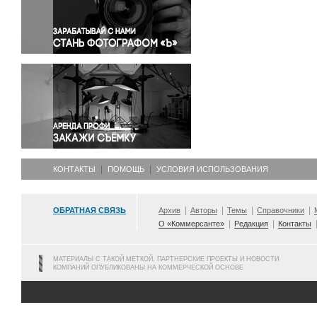
Правосудие
Происшествия и конфликты
Религия
Светская жизнь
Спорт
Экология
Экономика и бизнес
КОНТАКТЫ
ПОМОЩЬ
УСЛОВИЯ ИСПОЛЬЗОВАНИЯ
ОБРАТНАЯ СВЯЗЬ
Архив
Авторы
Темы
Справочники
О «Коммерсанте»
Редакция
Контакты
МАТЕРИАЛЫ С ТАКОЙ МЕТКОЙ, ПАРТНЕРСКИЕ ПРОЕКТЫ И НОВОСТИ
КОМПАНИЙ ОПУБЛИКОВАНЫ НА КОММЕРЧЕСКОЙ ОСНОВЕ