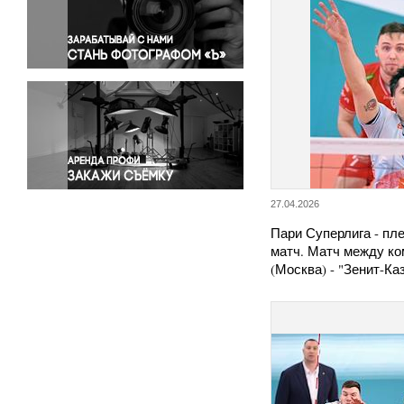
Правосудие
Происшествия и конфликты
Религия
Светская жизнь
Спорт
Экология
Экономика и бизнес
27.04.2026
Пари Суперлига - пл
матч. Матч между к
(Москва) - "Зенит-К