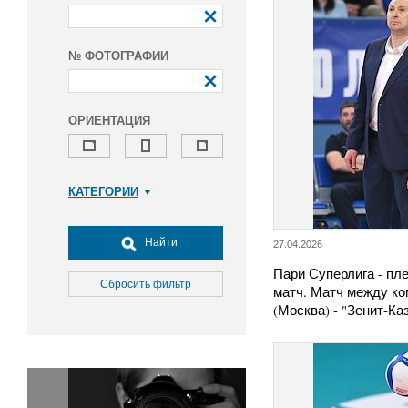
№ ФОТОГРАФИИ
ОРИЕНТАЦИЯ
КАТЕГОРИИ
Армия и ВПК
Досуг, туризм и отдых
Найти
27.04.2026
Культура
Пари Суперлига - пл
Медицина
Сбросить фильтр
матч. Матч между к
Наука
(Москва) - "Зенит-К
Образование
Общество
Окружающая среда
Политика