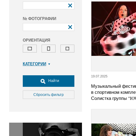
№ ФОТОГРАФИИ
ОРИЕНТАЦИЯ
КАТЕГОРИИ
Армия и ВПК
19.07.2025
Досуг, туризм и отдых
Найти
Музыкальный фестив
Культура
в спортивном компле
Медицина
Сбросить фильтр
Солистка группы "I
Наука
Образование
Общество
Окружающая среда
Политика