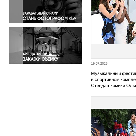
Правосудие
Происшествия и конфликты
Религия
Светская жизнь
Спорт
Экология
Экономика и бизнес
19.07.2025
Музыкальный фестив
в спортивном компле
Стендап-комики Ол