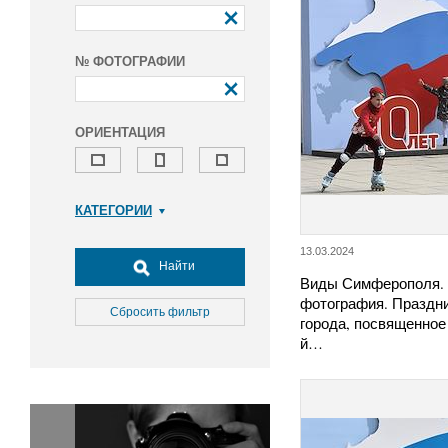
№ ФОТОГРАФИИ
ОРИЕНТАЦИЯ
КАТЕГОРИИ
Армия и ВПК
13.03.2024
Досуг, туризм и отдых
Найти
Виды Симферополя.
Культура
фотография. Праздн
Медицина
Сбросить фильтр
города, посвященное
Наука
й…
Образование
Общество
Окружающая среда
Политика