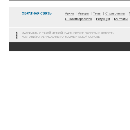
ОБРАТНАЯ СВЯЗЬ
Архив
Авторы
Темы
Справочники
О «Коммерсанте»
Редакция
Контакты
МАТЕРИАЛЫ С ТАКОЙ МЕТКОЙ, ПАРТНЕРСКИЕ ПРОЕКТЫ И НОВОСТИ
КОМПАНИЙ ОПУБЛИКОВАНЫ НА КОММЕРЧЕСКОЙ ОСНОВЕ