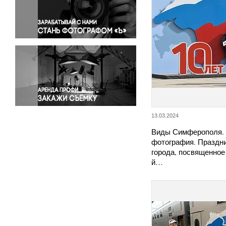
Правосудие
Происшествия и конфликты
Религия
Светская жизнь
Спорт
Экология
Экономика и бизнес
13.03.2024
Виды Симферополя.
фотография. Праздн
города, посвященное
й…