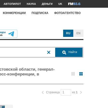
АВТОПИЛОТ
НАУКА
ДЕНЬГИ
UK
КОНФЕРЕНЦИИ
ПОДПИСКА
ФОТОАГЕНТСТВО
RU
EN
Найти
товской области, генерал-
есс-конференции, в
Страница
из
1