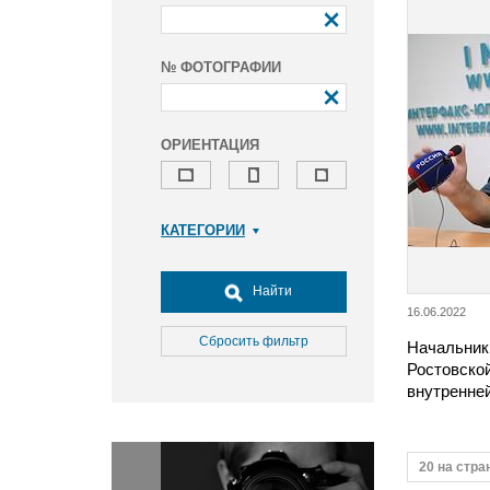
№ ФОТОГРАФИИ
ОРИЕНТАЦИЯ
КАТЕГОРИИ
Армия и ВПК
Досуг, туризм и отдых
Найти
16.06.2022
Культура
Медицина
Сбросить фильтр
Начальник
Ростовской
Наука
внутренне
Образование
Общество
Окружающая среда
20 на стра
Политика