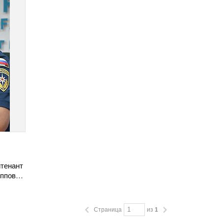
йтенант
иппов…
Страница
из
1