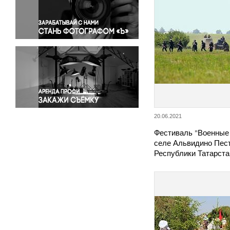
Правосудие
Происшествия и конфликты
Религия
Светская жизнь
Спорт
Экология
Экономика и бизнес
20.06.2021
Фестиваль "Военные 
селе Альвидино Пест
Республики Татарст