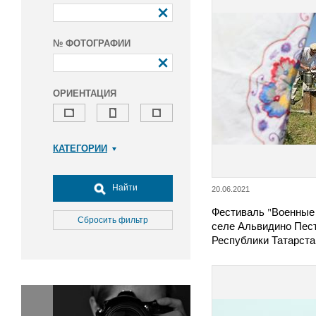
№ ФОТОГРАФИИ
ОРИЕНТАЦИЯ
КАТЕГОРИИ
Армия и ВПК
Досуг, туризм и отдых
Найти
20.06.2021
Культура
Фестиваль "Военные 
Медицина
Сбросить фильтр
селе Альвидино Пест
Наука
Республики Татарст
Образование
Общество
Окружающая среда
Политика