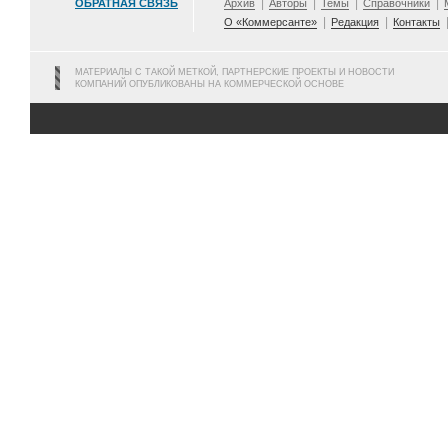
ОБРАТНАЯ СВЯЗЬ
Архив
Авторы
Темы
Справочники
О «Коммерсанте»
Редакция
Контакты
МАТЕРИАЛЫ С ТАКОЙ МЕТКОЙ, ПАРТНЕРСКИЕ ПРОЕКТЫ И НОВОСТИ
КОМПАНИЙ ОПУБЛИКОВАНЫ НА КОММЕРЧЕСКОЙ ОСНОВЕ