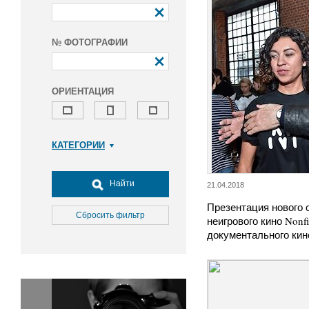
№ ФОТОГРАФИИ
ОРИЕНТАЦИЯ
КАТЕГОРИИ
Армия и ВПК
Досуг, туризм и отдых
Найти
21.04.2018
Культура
Презентация нового 
Медицина
Сбросить фильтр
неигрового кино Nonfi
Наука
документального ки
Образование
Общество
Окружающая среда
Политика