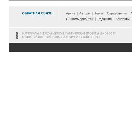
ОБРАТНАЯ СВЯЗЬ
Архив
Авторы
Темы
Справочники
О «Коммерсанте»
Редакция
Контакты
МАТЕРИАЛЫ С ТАКОЙ МЕТКОЙ, ПАРТНЕРСКИЕ ПРОЕКТЫ И НОВОСТИ
КОМПАНИЙ ОПУБЛИКОВАНЫ НА КОММЕРЧЕСКОЙ ОСНОВЕ