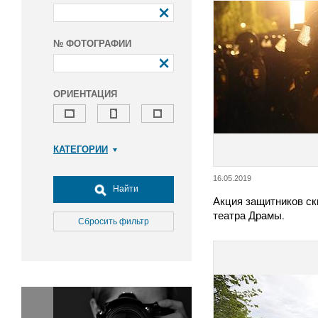
№ ФОТОГРАФИИ
ОРИЕНТАЦИЯ
КАТЕГОРИИ
Армия и ВПК
16.05.2019
Досуг, туризм и отдых
Найти
Акция защитников ск
Культура
театра Драмы.
Медицина
Сбросить фильтр
Наука
Образование
Общество
Окружающая среда
Политика