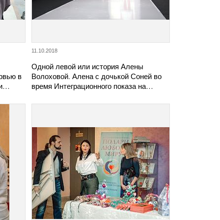
11.10.2018
Одной левой или история Алены
рвью в
Волоховой. Алена с дочькой Соней во
ли…
время Интеграционного показа на…