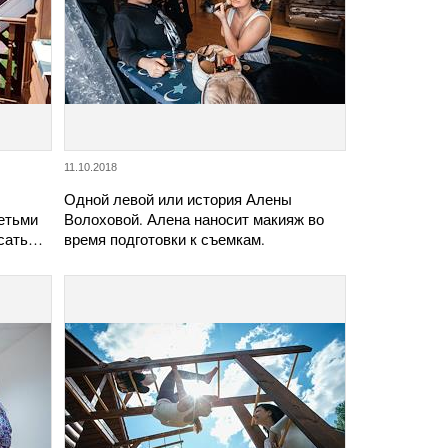
11.10.2018
Одной левой или история Алены
етьми
Волоховой. Алена наносит макияж во
есать…
время подготовки к съемкам.