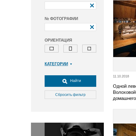
№ ФОТОГРАФИИ
ОРИЕНТАЦИЯ
КАТЕГОРИИ
Армия и ВПК
11.10.2018
Досуг, туризм и отдых
Найти
Одной лев
Культура
Волоховой
Медицина
Сбросить фильтр
домашнего
Наука
Образование
Общество
Окружающая среда
Политика