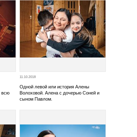
11.10.2018
Одной левой или история Алены
а всю
Волоховой. Алена с дочерью Соней и
сыном Павлом.