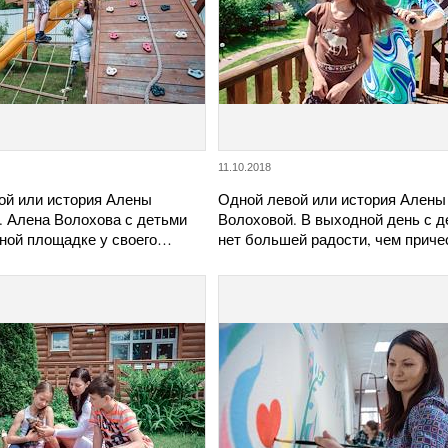
11.10.2018
ой или история Алены
Одной левой или история Алены
. Алена Волохова с детьми
Волоховой. В выходной день с д
вной площадке у своего…
нет большей радости, чем прич