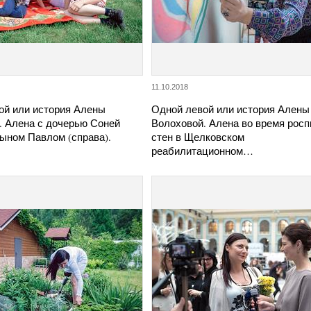
11.10.2018
ой или история Алены
Одной левой или история Алены
. Алена с дочерью Соней
Волоховой. Алена во время росп
сыном Павлом (справа).
стен в Щелковском
реабилитационном…