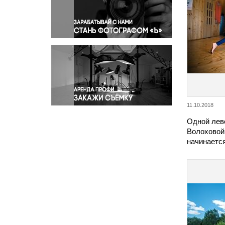
Правосудие
Происшествия и конфликты
Религия
Светская жизнь
Спорт
Экология
Экономика и бизнес
11.10.2018
Одной лев
Волоховой
начинается