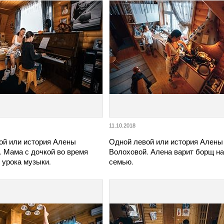
11.10.2018
ой или история Алены
Одной левой или история Алены
. Мама с дочкой во время
Волоховой. Алена варит борщ н
 урока музыки.
семью.